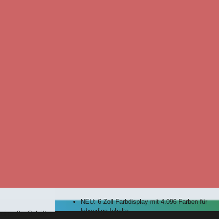
NEU: 6 Zoll Farbdisplay mit 4.096 Farben für
lebendige Inhalte
ei großer Schrift