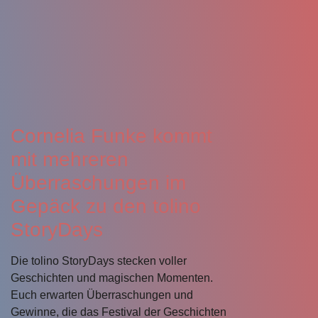
Cornelia Funke kommt
mit mehreren
Überraschungen im
Gepäck zu den tolino
StoryDays
Die tolino StoryDays stecken voller
Geschichten und magischen Momenten.
Euch erwarten Überraschungen und
Gewinne, die das Festival der Geschichten