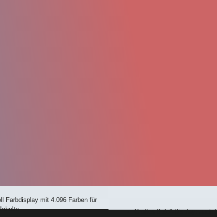
l Farbdisplay mit 4.096 Farben für
Inhalte
Großes 8 Zoll-Display: auch b