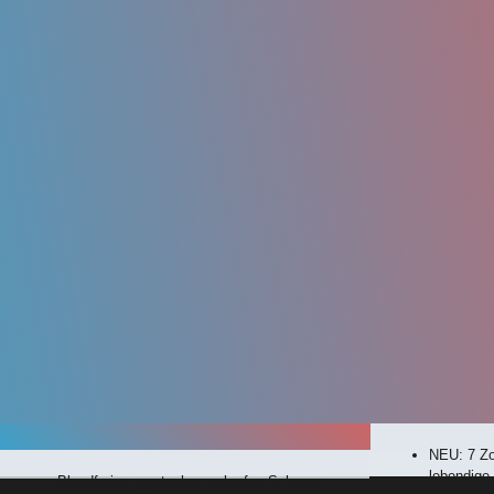
NEU: 7 Zol
lebendige 
Blendfreies, gestochen scharfes Schwarz-