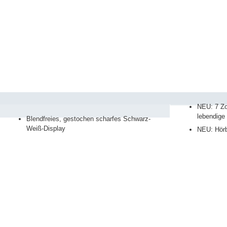
NEU: 7 Zol
lebendige 
Blendfreies, gestochen scharfes Schwarz-
Weiß-Display
NEU: Hörb
NEU: Hörbücher genießen via Bluetooth
NEU: Hand
Teilnehmende
separat er
Wasserschutz für sorgenfreies Lesen in der
Badewanne oder am Pool
Programm
Wassersch
Badewann
Speicherplatz für bis zu 12.000 eBooks oder
Bücherregal
75 Hörbücher
smartLigh
Mediathek
Mit smartLight Beleuchtung anpassen
FAQ
mehr
mehr zum tolino shine
Datenschutz