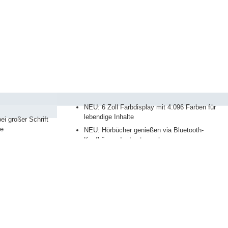
NEU: 6 Zoll Farbdisplay mit 4.096 Farben für
lebendige Inhalte
ei großer Schrift
te
NEU: Hörbücher genießen via Bluetooth-
Kopfhörer oder Lautsprecher
e-Prozessor und
l Media:
Wasserschutz: für sorgenfreies Lesen in der
Badewanne oder am Pool
on: im Hoch- und
smartLight: Anpassung der Beleuchtung
cher für bis zu
mehr zum tolino shine color
re laden:
 3