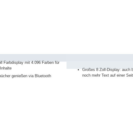
l Farbdisplay mit 4.096 Farben für
Inhalte
Großes 8 Zoll-Display: auch b
noch mehr Text auf einer Sei
ücher genießen via Bluetooth
Blitzschnell durch Quad Cor
schriftliches Notieren mit dem
Folge tolino in Socia
verbessertes E Ink Display
hältlichen tolino stylus
Automatische Display-Rotati
utz: sorgenfreies Lesen in der
Querformat lesen
e oder am Pool
Für alle Lieblingsbücher: Spei
t: Anpassung der Beleuchung
24.000 eBooks
tolino app im App Sto
 zum tolino vision color
mehr zum tolino epos