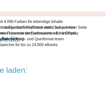
it 4.096 Farben für lebendige Inhalte
via Bluetooth-Kopfhörer oder Lautsprecher
h bei großer Schrift noch mehr Text auf einer Seite
freies Lesen in der Badewanne oder am Pool
Core-Prozessor und verbessertes E Ink Display
 Media:
r Beleuchtung
ation: im Hoch- und Querformat lesen
 Speicher für bis zu 24.000 eBooks
e laden: