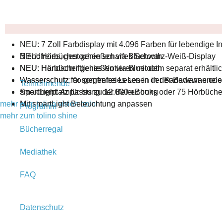
NEU: 7 Zoll Farbdisplay mit 4.096 Farben für lebendige I
NEU: Hörbücher genießen via Bluetooth
Blendfreies, gestochen scharfes Schwarz-Weiß-Display
NEU: Handschriftliches Notieren mit dem separat erhältlic
NEU: Hörbücher genießen via Bluetooth
Wasserschutz: sorgenfreies Lesen in der Badewanne ode
Wasserschutz für sorgenfreies Lesen in der Badewanne 
Teilnehmende
smartLight: Anpassung der Beleuchung
Speicherplatz für bis zu 12.000 eBooks oder 75 Hörbüche
mehr zum tolino vision color
Mit smartLight Beleuchtung anpassen
Programm
mehr zum tolino shine
Bücherregal
Mediathek
FAQ
Datenschutz