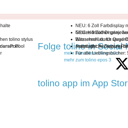
nhalte
NEU: 6 Zoll Farbdisplay m
NEU: Hörbücher genießen 
Großes 8 Zoll-Display: auc
hen tolino stylus
Wasserschutz: für sorgen
Blitzschnell durch Quad 
Folge tolino in Social
r am Pool
oder am Pool
smartLight: Anpassung de
Automatische Display-Rot
r
mehr zum tolino shine color
Für alle Lieblingsbücher:
mehr zum tolino epos 3
tolino app im App Stor