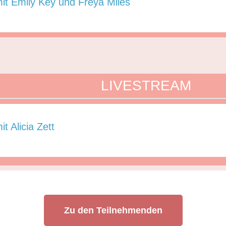
it Emily Key und Freya Miles
LIVESTREAM
t Alicia Zett
Zu den Teilnehmenden