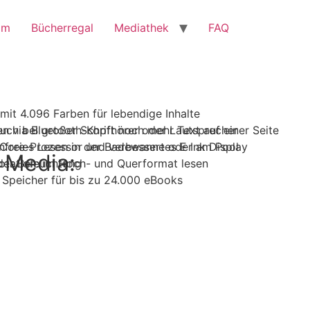
mm
Bücherregal
Mediathek
FAQ
mit 4.096 Farben für lebendige Inhalte
n via Bluetooth-Kopfhörer oder Lautsprecher
uch bei großer Schrift noch mehr Text auf einer Seite
enfreies Lesen in der Badewanne oder am Pool
 Core-Prozessor und verbessertes E Ink Display
l Media:
der Beleuchtung
otation: im Hoch- und Querformat lesen
: Speicher für bis zu 24.000 eBooks