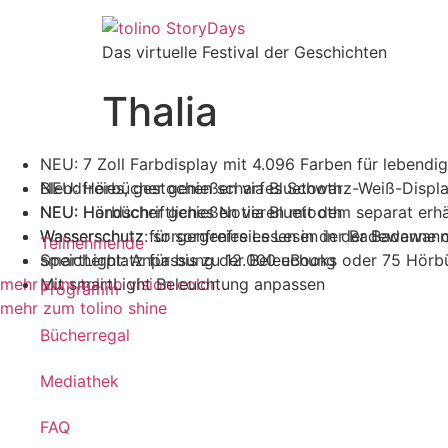
Das virtuelle Festival der Geschichten
Thalia
NEU: 7 Zoll Farbdisplay mit 4.096 Farben für lebendig
NEU: Hörbücher genießen via Bluetooth
Blendfreies, gestochen scharfes Schwarz-Weiß-Displ
NEU: Handschriftliches Notieren mit dem separat erhäl
NEU: Hörbücher genießen via Bluetooth
Wasserschutz: sorgenfreies Lesen in der Badewanne 
Wasserschutz für sorgenfreies Lesen in der Badewan
Teilnehmende
smartLight: Anpassung der Beleuchung
Speicherplatz für bis zu 12.000 eBooks oder 75 Hörb
mehr zum tolino vision color
Mit smartLight Beleuchtung anpassen
Programm
mehr zum tolino shine
Bücherregal
Mediathek
FAQ