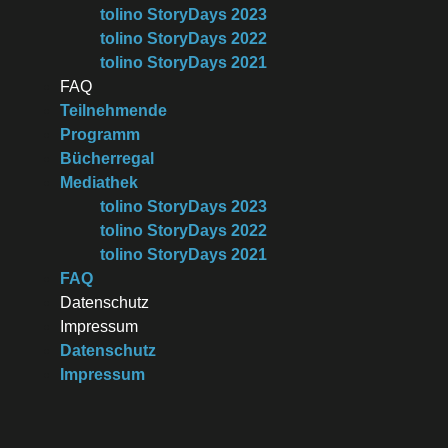
mehr zum tolino shine
tolino StoryDays 2023
mehr zum tolino epos 3
tolino StoryDays 2022
tolino StoryDays 2021
FAQ
Teilnehmende
Programm
Bücherregal
Mediathek
tolino StoryDays 2023
tolino StoryDays 2022
tolino StoryDays 2021
FAQ
Datenschutz
Impressum
Datenschutz
Impressum