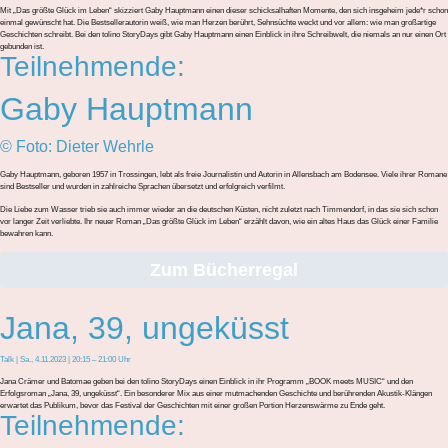
Mit „Das größte Glück im Leben“ skizziert Gaby Hauptmann einen dieser schicksalhaften Momente, den sich insgeheim jede*r schon
einmal gewünscht hat. Die Bestsellerautorin weiß, wie man Herzen berührt, Sehnsüchte weckt und vor allem: wie man großartige
Geschichten schreibt. Bei den tolino StoryDays gibt Gaby Hauptmann einen Einblick in ihre Schreibwelt, die niemals an nur einen Ort
gebunden ist.
Teilnehmende:
Gaby Hauptmann
© Foto: Dieter Wehrle
Gaby Hauptmann, geboren 1957 in Trossingen, lebt als freie Journalistin und Autorin in Allensbach am Bodensee. Viele ihrer Romane
sind Bestseller und wurden in zahlreiche Sprachen übersetzt und erfolgreich verfilmt.
Die Liebe zum Wasser trieb sie auch immer wieder an die deutschen Küsten, nicht zuletzt nach Timmendorf, in das sie sich schon
vor langer Zeit verliebte. Ihr neuer Roman „Das größte Glück im Leben“ erzählt davon, wie ein altes Haus das Glück einer Familie
bewahren kann.
Zum Bücherregal
Jana, 39, ungeküsst
Talk | Sa., 4.11.2023 | 20:15 – 21:00 Uhr
Jana Crämer und Batomae geben bei den tolino StoryDays einen Einblick in ihr Programm „BOOK meets MUSIC“ und den
Erfolgsroman „Jana, 39, ungeküsst“. Ein besonderer Mix aus einer mutmachenden Geschichte und berührenden Akustik-Klängen
erwartet das Publikum, bevor das Festival der Geschichten mit einer großen Portion Herzenswärme zu Ende geht.
Teilnehmende: