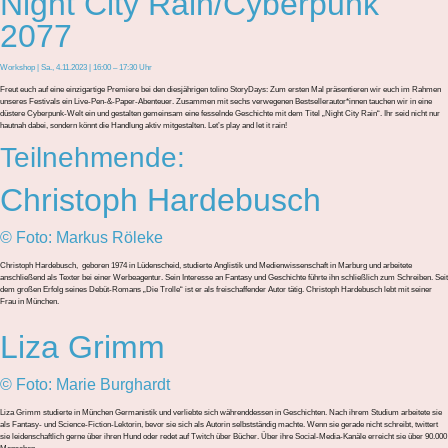
Night City Rain/Cyberpunk
2077
Workshop | Sa., 4.11.2023 | 16:00 – 17:30 Uhr
Freut euch auf eine einzigartige Premiere bei den diesjährigen tolino StoryDays: Zum ersten Mal präsentieren wir euch im Rahmen
unseres Festivals ein Live-Pen-&-Paper-Abenteuer. Zusammen mit sechs verwegenen Bestsellerautor*innen tauchen wir in eine
düstere Cyberpunk-Welt ein und gestalten gemeinsam eine fesselnde Geschichte mit dem Titel „Night City Rain“. Ihr seid nicht nur
hautnah dabei, sondern könnt die Handlung aktiv mitgestalten. Let’s play and let it rain!
Teilnehmende:
Christoph Hardebusch
© Foto: Markus Röleke
Christoph Hardebusch, geboren 1974 in Lüdenscheid, studierte Anglistik und Medienwissenschaft in Marburg und arbeitete
anschließend als Texter bei einer Werbeagentur. Sein Interesse an Fantasy und Geschichte führte ihn schließlich zum Schreiben. Seit
dem großen Erfolg seines Debüt-Romans „Die Trolle“ ist er als freischaffender Autor tätig. Christoph Hardebusch lebt mit seiner
Frau in München.
Liza Grimm
© Foto: Marie Burghardt
Liza Grimm studierte in München Germanistik und verliebte sich währenddessen in Geschichten. Nach ihrem Studium arbeitete sie
als Fantasy- und Science-Fiction-Lektorin, bevor sie sich als Autorin selbstständig machte. Wenn sie gerade nicht schreibt, twittert
sie leidenschaftlich gerne über ihren Hund oder redet auf Twitch über Bücher. Über ihre Social-Media-Kanäle erreicht sie über 90.000