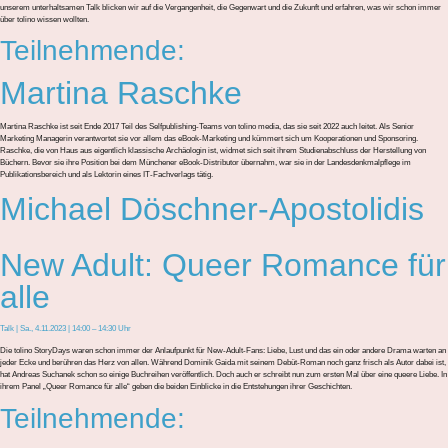
unserem unterhaltsamen Talk blicken wir auf die Vergangenheit, die Gegenwart und die Zukunft und erfahren, was wir schon immer
über
tolino
wissen wollten.
Teilnehmende:
Martina Raschke
Martina Raschke ist seit Ende 2017 Teil des Selfpublishing-Teams von tolino media, das sie seit 2022 auch leitet. Als Senior
Marketing Managerin verantwortet sie vor allem das eBook-Marketing und kümmert sich um Kooperationen und Sponsoring.
Raschke, die von Haus aus eigentlich klassische Archäologin ist, widmet sich seit ihrem Studienabschluss der Herstellung von
Büchern. Bevor sie ihre Position bei dem Münchener eBook-Distributor übernahm, war sie in der Landesdenkmalpflege im
Publikationsbereich und als Lektorin eines IT-Fachverlags tätig.
Michael Döschner-Apostolidis
New Adult: Queer Romance für
alle
Talk | Sa., 4.11.2023 | 14:00 – 14:30 Uhr
Die
tolino
StoryDays
waren schon immer der Anlaufpunkt für New-Adult-Fans: Liebe, Lust und das ein oder andere Drama warte
n
an
jeder Ecke und berühr
en
das Herz von allen. Während Dominik
Gaida
mit seinem Debüt-Roman noch ganz frisch als Autor dabei ist,
hat Andreas Suchanek schon so einige Buchreihen veröffentlich
.
D
och auch er schreibt nun zum ersten Mal über eine queere Liebe.
In
ihrem Panel „Queer
Romance
für alle“ geben die beiden Einblicke in die Entstehungen ihrer Geschichten.
Teilnehmende: