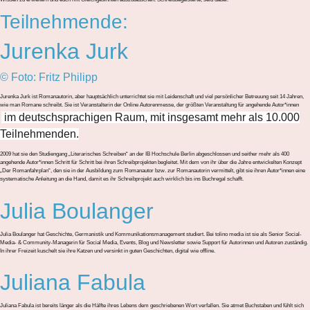
Teilnehmende:
Jurenka Jurk
© Foto: Fritz Philipp
Jurenka Jurk ist Romanautorin, aber hauptsächlich unterrichtet sie mit Leidenschaft und viel persönlicher Betreuung seit 14 Jahren,
wie man Romane schreibt. Sie ist Veranstalterin der Online Autorenmesse, der größten Veranstaltung für angehende Autor*innen
im deutschsprachigen Raum, mit insgesamt mehr als 10.000
Teilnehmenden.
2009 hat sie den Studiengang „Literarisches Schreiben“ an der IB Hochschule Berlin abgeschlossen und seither mehr als 400
angehende Autor*innen Schritt für Schritt bei ihren Schreibprojekten begleitet. Mit dem von ihr über die Jahre entwickelten Konzept
„Der Romanfahrplan“, den sie in der Ausbildung zum Romanautor bzw. zur Romanautorin vermittelt, gibt sie ihren Autor*innen eine
systematische Anleitung an die Hand, damit es ihr Schreibprojekt auch wirklich bis ins Buchregal schafft.
Julia Boulanger
Julia Boulanger hat Geschichte, Germanistik und Kommunikationsmanagement studiert. Bei tolino media ist sie als Senior Social-
Media- & Community-Managerin für Social Media, Events, Blog und Newsletter sowie Support für Autorinnen und Autoren zuständig.
In ihrer Freizeit kuschelt sie ihre Katzen und versinkt in guten Geschichten, digital wie offline.
Juliana Fabula
Juliana Fabula ist bereits länger als die Hälfte ihres Lebens dem geschriebenen Wort verfallen. Sie atmet Buchstaben und fühlt sich