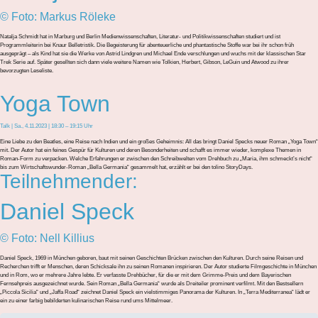
© Foto: Markus Röleke
Natalja Schmidt hat in Marburg und Berlin Medienwissenschaften, Literatur- und Politikwissenschaften studiert und ist
Programmleiterin bei Knaur Belletristik. Die Begeisterung für abenteuerliche und phantastische Stoffe war bei ihr schon früh
ausgeprägt – als Kind hat sie die Werke von Astrid Lindgren und Michael Ende verschlungen und wuchs mit der klassischen Star
Trek Serie auf. Später gesellten sich dann viele weitere Namen wie Tolkien, Herbert, Gibson, LeGuin und Atwood zu ihrer
bevorzugten Leseliste.
Yoga Town
Talk | Sa., 4.11.2023 | 18:30 – 19:15 Uhr
Eine Liebe zu den Beatles, eine Reise nach Indien und ein großes Geheimnis: All das bringt Daniel Specks neuer Roman „Yoga Town“
mit. Der Autor hat ein feines Gespür für Kulturen und deren Besonderheiten und schafft es immer wieder, komplexe Themen in
Roman-Form zu verpacken. Welche Erfahrungen er zwischen den Schreibwelten vom Drehbuch zu „Maria, ihm schmeckt’s nicht“
bis zum Wirtschaftswunder-Roman „Bella Germania“ gesammelt hat, erzählt er bei den tolino StoryDays.
Teilnehmender:
Daniel Speck
© Foto: Nell Killius
Daniel Speck, 1969 in München geboren, baut mit seinen Geschichten Brücken zwischen den Kulturen. Durch seine Reisen und
Recherchen trifft er Menschen, deren Schicksale ihn zu seinen Romanen inspirieren. Der Autor studierte Filmgeschichte in München
und in Rom, wo er mehrere Jahre lebte. Er verfasste Drehbücher, für die er mit dem Grimme-Preis und dem Bayerischen
Fernsehpreis ausgezeichnet wurde. Sein Roman „Bella Germania“ wurde als Dreiteiler prominent verfilmt. Mit den Bestsellern
„Piccola Sicilia“ und „Jaffa Road“ zeichnet Daniel Speck ein vielstimmiges Panorama der Kulturen. In „Terra Mediterranea“ lädt er
ein zu einer farbig bebilderten kulinarischen Reise rund ums Mittelmeer.