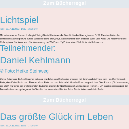
Zum Bücherregal
Lichtspiel
Talk | Sa., 4.11.2023 | 14:30 – 15:15 Uhr
Mit seinem neuen Roman „Lichtspiel“ bringt Daniel Kehlmann die Geschichte des Kinoregisseurs G. W. Pabst zu Zeiten der
deutschen Machtergreifung auf die Bühne der tolino StoryDays. Doch nicht nur sein aktuelles Werk über Kunst und Macht wird eine
Rolle spielen. Der Autor von „Die Vermessung der Welt“ und „Tyll“ lässt einen Blick hinter die Kulissen zu.
Teilnehmender:
Daniel Kehlmann
© Foto: Heike Steinweg
Daniel Kehlmann, 1975 in München geboren, wurde für sein Werk unter anderem mit dem Candide-Preis, dem Per-Olov-Enquist-
Preis, dem Kleist-Preis, dem Thomas-Mann-Preis und dem Friedrich-Hölderlin-Preis ausgezeichnet. Sein Roman „Die Vermessung
der Welt“ war eines der erfolgreichsten deutschen Bücher der Nachkriegszeit, und auch sein Roman „Tyll“ stand monatelang auf den
Bestsellerlisten und gelangte auf die Shortlist des International Booker Prize. Daniel Kehlmann lebt in Berlin.
Zum Bücherregal
Das größte Glück im Leben
Talk | Sa., 4.11.2023 | 16:45 – 17:30 Uhr