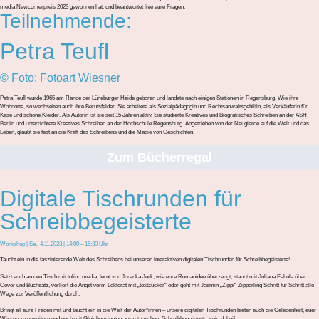
media Newcomerpreis 2023 gewonnen hat, und beantwortet live eure Fragen.
Teilnehmende:
Petra Teufl
© Foto: Fotoart Wiesner
Petra Teufl wurde 1965 am Rande der Lüneburger Heide geboren und landete nach einigen Stationen in Regensburg. Wie ihre
Wohnorte, so wechselten auch ihre Berufsfelder. Sie arbeitete als Sozialpädagogin und Rechtsanwaltsgehilfin, als Verkäuferin für
Käse und schöne Kleider. Als Autorin ist sie seit 15 Jahren aktiv. Sie studierte Kreatives und Biografisches Schreiben an der ASH
Berlin und unterrichtete Kreatives Schreiben an der Hochschule Regensburg. Angetrieben von der Neugierde auf die Welt und das
Leben, glaubt sie fest an die Kraft des Schreibens und die Magie von Geschichten.
Zum Bücherregal
Digitale Tischrunden für
Schreibbegeisterte
Workshop | Sa., 4.11.2023 | 14:00 – 15:30 Uhr
Taucht ein in die faszinierende Welt des Schreibens bei unseren interaktiven digitalen Tischrunden für Schreibbegeisterte!
Setzt euch an den Tisch mit tolino media, lernt von Jurenka Jurk, wie eure Romanidee überzeugt, staunt mit Juliana Fabula über
Cover und Buchsatz, verliert die Angst vorm Lektorat mit „textzucker“ oder geht mit Jasmin „Zippi“ Zipperling Schritt für Schritt alle
Wege zur Veröffentlichung durch.
Bringt all eure Fragen mit und taucht ein in die Welt der Autor*innen – unsere digitalen Tischrunden bieten euch die Gelegenheit, euer
Wissen zu erweitern und euch mit Gleichgesinnten auszutauschen. Schreibbegeisterte, seid dabei!