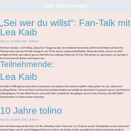
Zum Bücherregal
„Sei wer du willst“: Fan-Talk mit
Lea Kaib
Talk | Sa., 4.11.2023 | 16:30 – 16:45 Uhr
Auf ihrem Literatur- und Fanblog „Liberiarium“ bloggt Lea über verschiedenste literarische und filmische Welten und lässt ihre
Follower:innen auch auf YouTube, Instagram und TikTok an ihrer Leidenschaft teilhaben. Getreu dem Motto „Sei wer du willst“
schlüpft sie hierfür auch optisch gerne in die Rolle ihrer Lieblings-Held:innen. Im Fan-Talk tauchen wir gemeinsam mit Lea tiefer in
ihre Faszination für Bücher und Fandoms ein.
Teilnehmende:
Lea Kaib
Lea Kaib ist 1990 geboren und wohnt in Leverkusen. Die studierte Germanistin empfiehlt, selbst großer Fan, als „Liberiarium“
unzählige Bücher, Filme und Serien auf ihren Social-Media-Kanälen und schlüpft als passionierte Cosplayerin gerne in die Haut ihrer
Lieblingsfiguren. Ihr New-Adult-Roman „Love with Pride” ist perfekt für alle geeignet, die sich mehr Diversity und LGBTQIAP+
Repräsentation in Liebesromanen wünschen.
10 Jahre tolino
Talk | Sa., 4.11.2023 | 15:15 – 15:45 Uhr
tolino
hat Geburtstag und alle feiern mit:
A
ls
„
eReading
made
in Germany
“
vor 10 Jahren aus der Taufe gehoben wurde, konnte noch
niemand ahnen, was für eine Erfolgsgeschichte sich rund um die Geräte mit dem sympathischen Gesicht entwickeln würde. In