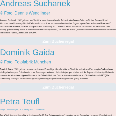
Andreas Suchanek
© Foto: Dennis Wendlinger
Andreas Suchanek, 1982 geboren, veröffentlicht seit mittlerweile zehn Jahren in den Genres Science-Fiction, Fantasy, Krimi,
Kinderbuch und Lovestory. Der in Karlsruhe lebende Autor verfasste schon in seiner Jugend eigene Geschichten und Romane. Er
machte sein Fachabitur, schloss erfolgreich eine Ausbildung im IT-Bereich ab und absolvierte ein Studium der Informatik. Den
bislang größten Erfolg feierte er mit seiner Urban-Fantasy-Reihe „Das Erbe der Macht“, die unter anderem den Deutschen Phantastik
Preis in der Rubrik „Beste Serie“ gewann.
Zum Bücherregal
Dominik Gaida
© Foto: Fotofabrik München
Dominik Gaida, 1989 geboren, arbeitet nach einem Freiwilligen Sozialen Jahr in Südafrika und seinem Psychologie-Studium heute
als Psychotherapeut. Er hat bereits unter Pseudonym mehrere Hörbuchskripte geschrieben, mit der Brynmor-University-Reihe tritt
er erstmals mit seinem eigenen Namen an die Öffentlichkeit. Als Own-Voice-Autor möchte er zur Sichtbarkeit der LGBTQIA+-
Community beitragen. Er ist auf Instagram (@dominikgaida) und TikTok (@dominik.gaida) zu finden.
Zum Bücherregal
Petra Teufl
Lange Lesenacht | Fr., 3.11.2023 | 20:40 – 21:00 Uhr
Petra Teufl liest aus ihrem Buch „Louisenstraße 13: Der Erinnerungsladen“, mit dem sie im September den ersten Platz beim tolino