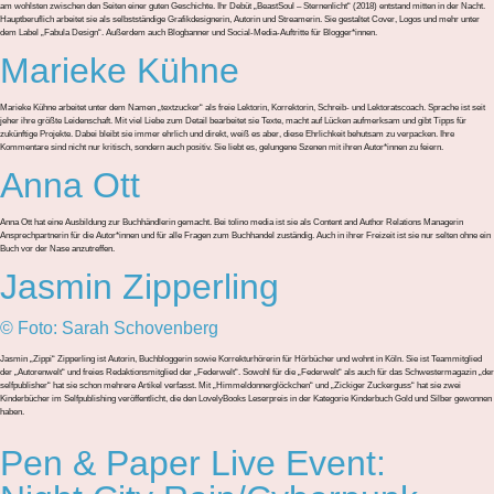
am wohlsten zwischen den Seiten einer guten Geschichte. Ihr Debüt „BeastSoul – Sternenlicht“ (2018) entstand mitten in der Nacht.
Hauptberuflich arbeitet sie als selbstständige Grafikdesignerin, Autorin und Streamerin. Sie gestaltet Cover, Logos und mehr unter
dem Label „Fabula Design“. Außerdem auch Blogbanner und Social-Media-Auftritte für Blogger*innen.
Marieke Kühne
Marieke Kühne arbeitet unter dem Namen „textzucker“ als freie Lektorin, Korrektorin, Schreib- und Lektoratscoach. Sprache ist seit
jeher ihre größte Leidenschaft. Mit viel Liebe zum Detail bearbeitet sie Texte, macht auf Lücken aufmerksam und gibt Tipps für
zukünftige Projekte. Dabei bleibt sie immer ehrlich und direkt, weiß es aber, diese Ehrlichkeit behutsam zu verpacken. Ihre
Kommentare sind nicht nur kritisch, sondern auch positiv. Sie liebt es, gelungene Szenen mit ihren Autor*innen zu feiern.
Anna Ott
Anna Ott hat eine Ausbildung zur Buchhändlerin gemacht. Bei tolino media ist sie als Content and Author Relations Managerin
Ansprechpartnerin für die Autor*innen und für alle Fragen zum Buchhandel zuständig. Auch in ihrer Freizeit ist sie nur selten ohne ein
Buch vor der Nase anzutreffen.
Jasmin Zipperling
© Foto: Sarah Schovenberg
Jasmin „Zippi“ Zipperling ist Autorin, Buchbloggerin sowie Korrekturhörerin für Hörbücher und wohnt in Köln. Sie ist Teammitglied
der „Autorenwelt“ und freies Redaktionsmitglied der „Federwelt“. Sowohl für die „Federwelt“ als auch für das Schwestermagazin „der
selfpublisher“ hat sie schon mehrere Artikel verfasst. Mit „Himmeldonnerglöckchen“ und „Zickiger Zuckerguss“ hat sie zwei
Kinderbücher im Selfpublishing veröffentlicht, die den LovelyBooks Leserpreis in der Kategorie Kinderbuch Gold und Silber gewonnen
haben.
Pen & Paper Live Event: