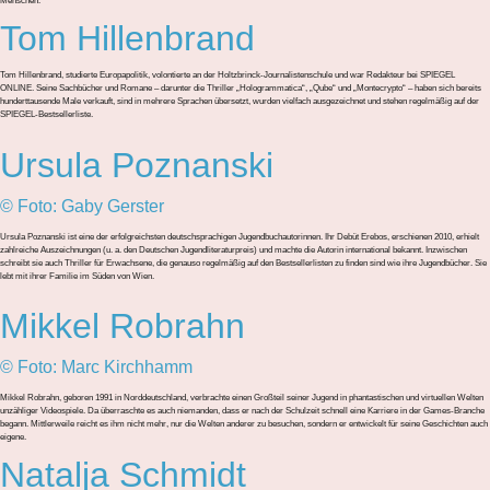
Menschen.
Tom Hillenbrand
Tom Hillenbrand, studierte Europapolitik, volontierte an der Holtzbrinck-Journalistenschule und war Redakteur bei SPIEGEL
ONLINE. Seine Sachbücher und Romane – darunter die Thriller „Hologrammatica“, „Qube“ und „Montecrypto“ – haben sich bereits
hunderttausende Male verkauft, sind in mehrere Sprachen übersetzt, wurden vielfach ausgezeichnet und stehen regelmäßig auf der
SPIEGEL-Bestsellerliste.
Ursula Poznanski
© Foto: Gaby Gerster
Ursula
Poznanski ist eine der erfolgreichsten deutschsprachigen Jugendbuchautorinnen. Ihr Debüt Erebos, erschienen 2010, erhielt
zahlreiche Auszeichnungen (u. a. den Deutschen Jugendliteraturpreis) und machte die Autorin international bekannt. Inzwischen
schreibt sie auch Thriller für Erwachsene, die genauso regelmäßig auf den Bestsellerlisten zu finden sind wie ihre Jugendbücher. Sie
lebt mit ihrer Familie im Süden von Wien.
Mikkel Robrahn
© Foto: Marc Kirchhamm
Mikkel Robrahn, geboren 1991 in Norddeutschland, verbrachte einen Großteil seiner Jugend in phantastischen und virtuellen Welten
unzähliger Videospiele. Da überraschte es auch niemanden, dass er nach der Schulzeit schnell eine Karriere in der Games-Branche
begann. Mittlerweile reicht es ihm nicht mehr, nur die Welten anderer zu besuchen, sondern er entwickelt für seine Geschichten auch
eigene.
Natalja Schmidt