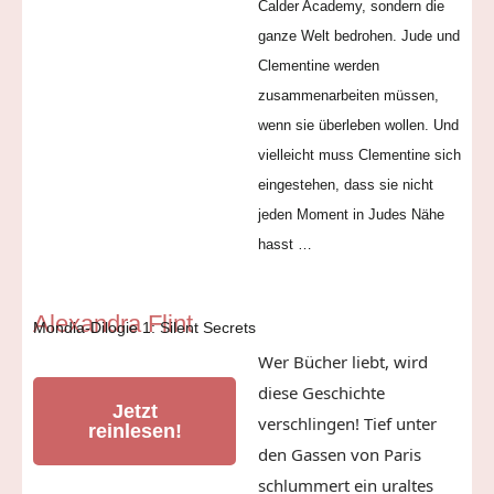
Calder Academy, sondern die
ganze Welt bedrohen. Jude und
Clementine werden
zusammenarbeiten müssen,
wenn sie überleben wollen. Und
vielleicht muss Clementine sich
eingestehen, dass sie nicht
jeden Moment in Judes Nähe
hasst …
Alexandra Flint
Mondia-Dilogie 1: Silent Secrets
Wer Bücher liebt, wird
diese Geschichte
Jetzt
verschlingen! Tief unter
reinlesen!
den Gassen von Paris
schlummert ein uraltes